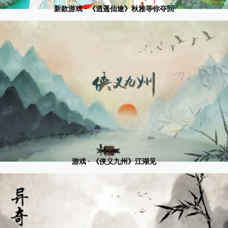
新款游戏 · 《逍遥仙途》秋雅等你夺回
游戏 · 《侠义九州》江湖见