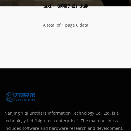
游戏 · 《病毒先锋》来袭
A total of 1 page 6 data
Nanjing Yiqi Brothers Information Technology Co., Ltd. is a
technology-led "high-tech enterprise". The main business
includes software and hardware research and development,