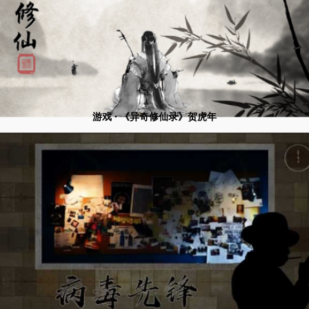
游戏 · 《异奇修仙录》贺虎年